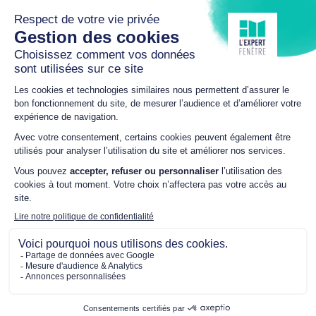
82400 VALENCE D’AGEN
05 63 94 41 20
aludiffusion.lexpertfenetre@gmail.com
HORAIRES
Du Lundi au Jeudi
9h00 – 12h00 / 14h00 –
17h30
Vendredi
9h00 – 12h00 / 14h00 –
16h30
Samedi
SUR RDV
NOUS SUIVRE