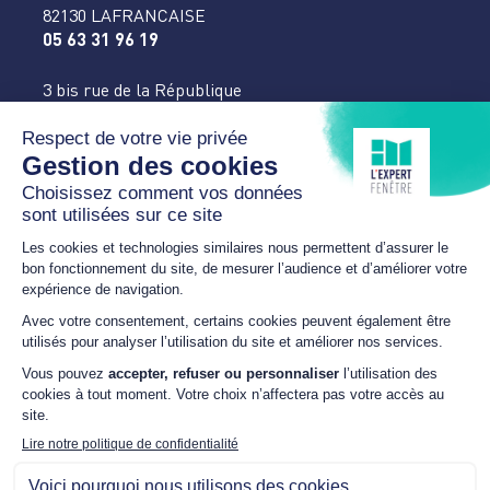
82130 LAFRANCAISE
05 63 31 96 19
3 bis rue de la République
82400 VALENCE D’AGEN
05 63 94 41 20
aludiffusion.lexpertfenetre@gmail.com
HORAIRES
Du Lundi au Jeudi
9h00 – 12h00 / 14h00 –
17h30
Vendredi
9h00 – 12h00 / 14h00 –
16h30
Samedi
SUR RDV
NOUS SUIVRE